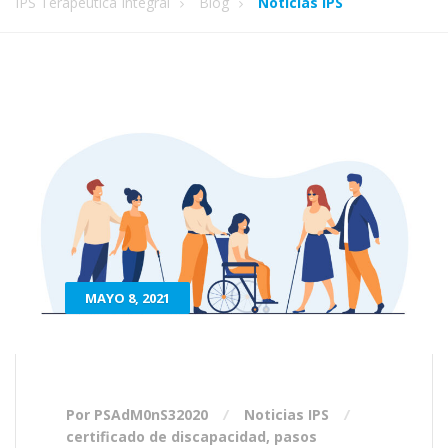
IPS Terapéutica Integral
Blog
Noticias IPS
MAYO 8, 2021
Por PSAdM0nS32020
Noticias IPS
certificado de discapacidad
,
pasos