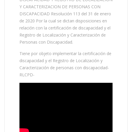
Y CARACTERIZACION DE PERSONAS CON
DISCAPACIDAD Resolución 113 del 31 de enero
de 2020 Por la cual se dictan disposiciones en
relación con la certificación de discapacidad y el
Registro de Localización y Caracterización de
Personas con Discapacidad.
Tiene por objeto implementar la certificación de
discapacidad y el Registro de Localización y
Caracterización de personas con discapacidad-
RLCPD-