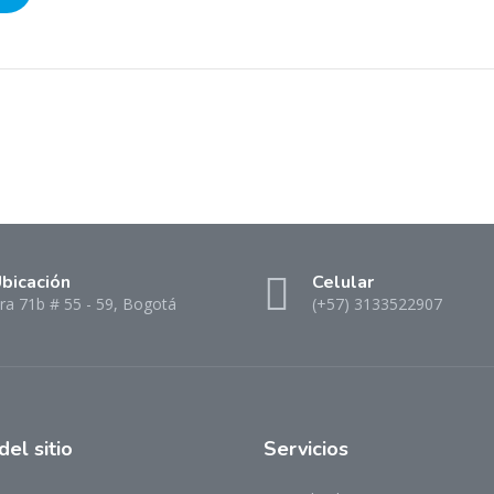
bicación
Celular
ra 71b # 55 - 59, Bogotá
(+57) 3133522907
del sitio
Servicios